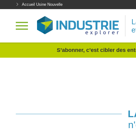
Accueil Usine Nouvelle
L
e
<
S’abonner, c’est cibler des ent
L
n