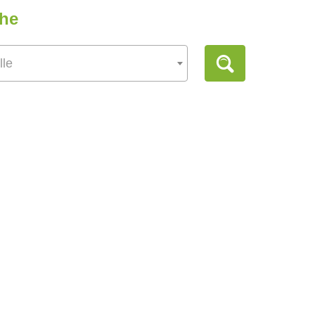
che
lle