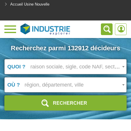
Accueil Usine Nouvelle
<
Recherchez parmi 132912 décideurs
QUOI ?
raison sociale, sigle, code NAF, secteur d’activité
OÙ ?
région, département, ville
RECHERCHER