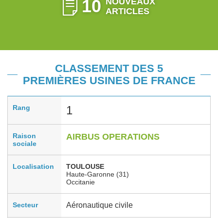
10
NOUVEAUX
ARTICLES
CLASSEMENT DES 5
PREMIÈRES USINES DE FRANCE
Rang
1
Raison
AIRBUS OPERATIONS
sociale
Localisation
TOULOUSE
Haute-Garonne (31)
Occitanie
Secteur
Aéronautique civile