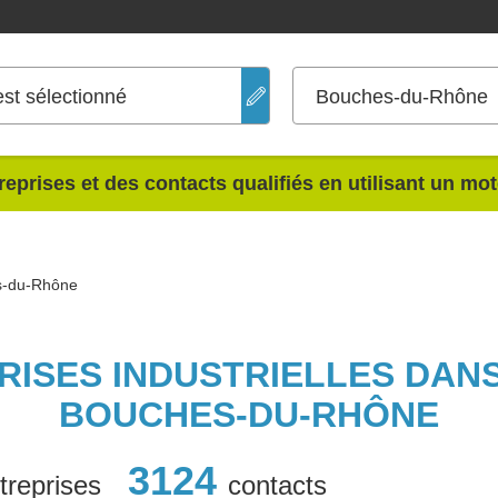
est sélectionné
Bouches-du-Rhône
reprises et des contacts qualifiés en utilisant un mo
s-du-Rhône
PRISES INDUSTRIELLES DAN
BOUCHES-DU-RHÔNE
3124
treprises
contacts