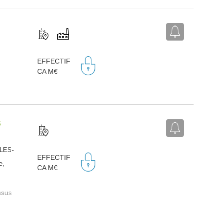
EFFECTIF
CA M€
S
-LES-
EFFECTIF
e,
CA M€
ssus