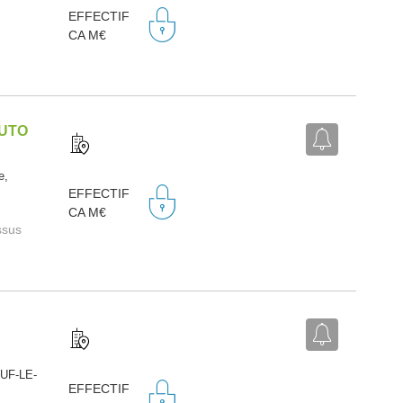
EFFECTIF
CA M€
AUTO
e,
EFFECTIF
CA M€
ssus
EUF-LE-
EFFECTIF