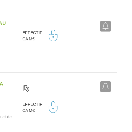
EAU
EFFECTIF
CA M€
IA
EFFECTIF
CA M€
s et de