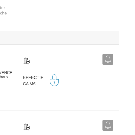
der
rche
ROVENCE
éraux
EFFECTIF
CA M€
n