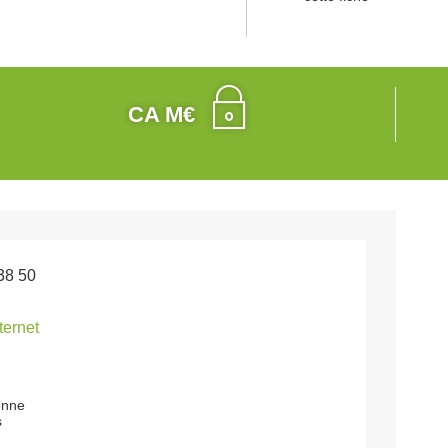
CA M€
38 50
nternet
onne
s