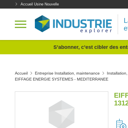
Accueil Usine Nouvelle
L
e
<
S’abonner, c’est cibler des ent
Accueil
Entreprise Installation, maintenance
Installatio
EIFFAGE ENERGIE SYSTEMES - MEDITERRANEE
EIF
131