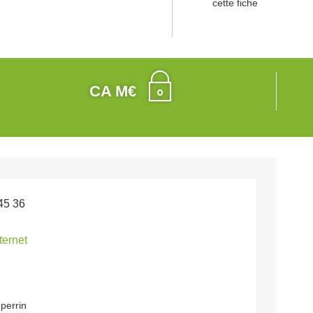
cette fiche
CA M€
45 36
nternet
 perrin