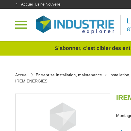
Accueil Usine Nouvelle
L
e
<
S’abonner, c’est cibler des ent
Accueil
Entreprise Installation, maintenance
Installatio
IREM ENERGIES
IRE
Montage 