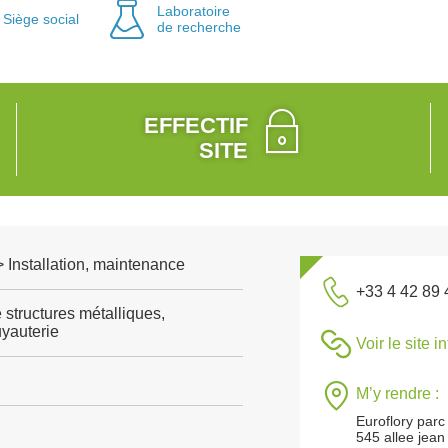
Laboratoire
Siège social
de recherche
EFFECTIF
SITE
 > Installation, maintenance
+33 4 42 89 
e structures métalliques,
yauterie
Voir le site i
M’y rendre :
Euroflory parc
545 allee jean