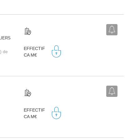
LIERS
EFFECTIF
) de
CA M€
EFFECTIF
CA M€