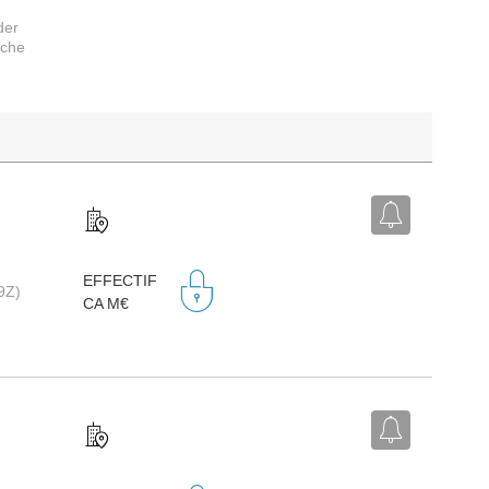
der
rche
EFFECTIF
9Z)
CA M€