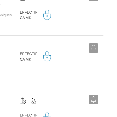
X
EFFECTIF
roniques
CA M€
EFFECTIF
CA M€
EFFECTIF