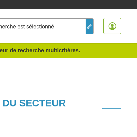
herche est sélectionné
teur de recherche multicritères.
S DU SECTEUR