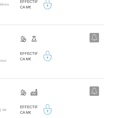
EFFECTIF
tières
CA M€
EFFECTIF
CA M€
ssus
EFFECTIF
) de
CA M€