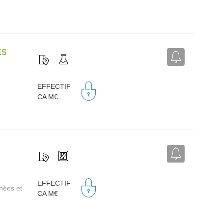
ES
EFFECTIF
CA M€
EFFECTIF
nnées et
CA M€