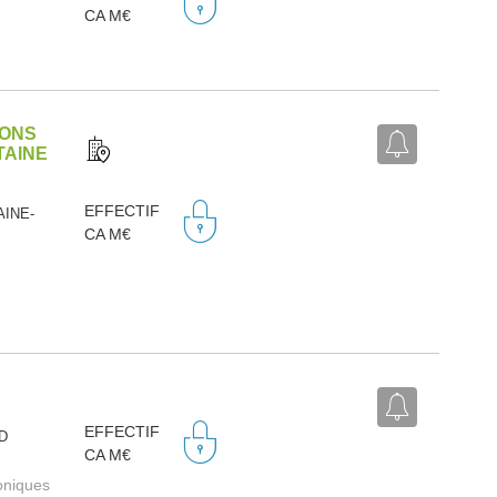
CA M€
IONS
TAINE
EFFECTIF
AINE-
CA M€
EFFECTIF
RD
CA M€
roniques