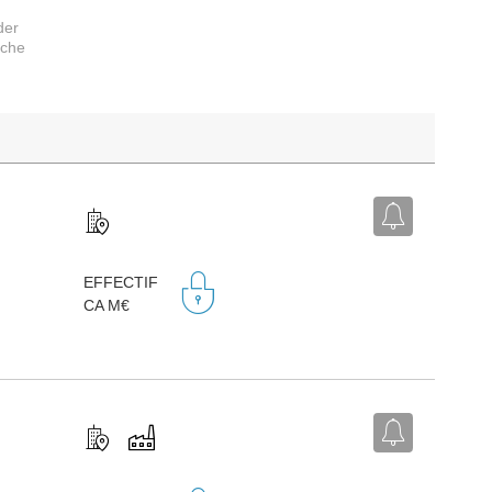
der
rche
EFFECTIF
CA M€