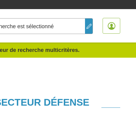
herche est sélectionné
teur de recherche multicritères.
 SECTEUR DÉFENSE