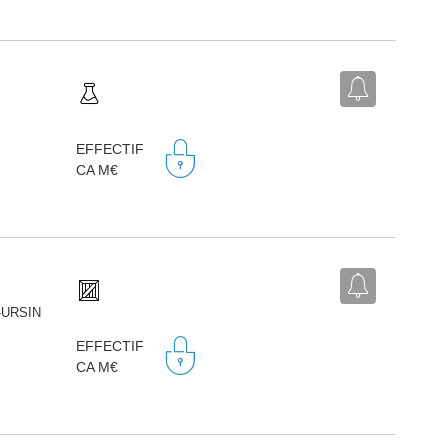
EFFECTIF
CA M€
T-URSIN
EFFECTIF
CA M€