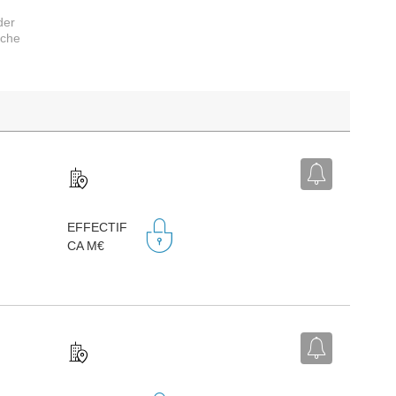
der
rche
EFFECTIF
CA M€