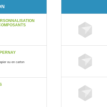
ON
ERSONNALISATION
 COMPOSANTS
EPERNAY
papier ou en carton
S