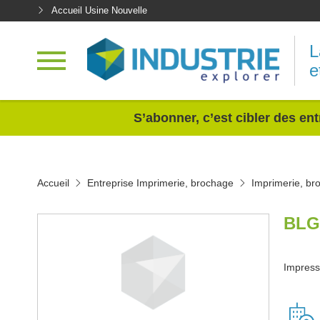
Accueil Usine Nouvelle
L
e
<
S’abonner, c’est cibler des ent
Accueil
Entreprise Imprimerie, brochage
Imprimerie, br
BLG
Impress