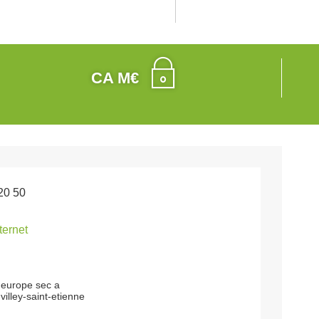
CA M€
20 50
nternet
l europe sec a
villey-saint-etienne