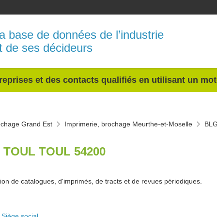
a base de données de l’industrie
t de ses décideurs
reprises et des contacts qualifiés en utilisant un mo
ochage Grand Est
Imprimerie, brochage Meurthe-et-Moselle
BL
 TOUL TOUL 54200
ion de catalogues, d'imprimés, de tracts et de revues périodiques.
Siège social