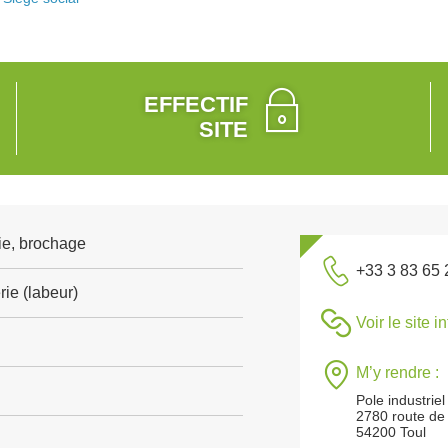
EFFECTIF
SITE
ie, brochage
+33 3 83 65 
ie (labeur)
Voir le site i
M’y rendre :
Pole industrie
2780 route de 
54200 Toul