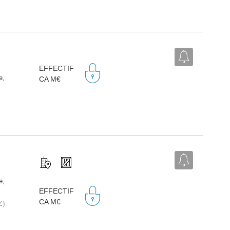
EFFECTIF
e,
CA M€
e,
EFFECTIF
CA M€
Z)