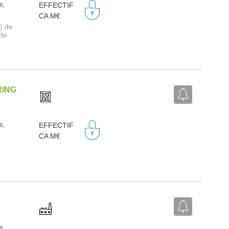
e,
EFFECTIF
CA M€
) de
 de
RING
e,
EFFECTIF
CA M€
e,