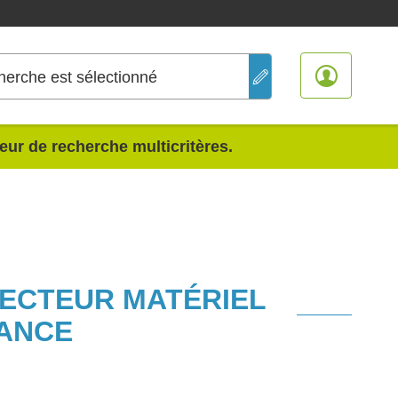
herche est sélectionné
teur de recherche multicritères.
SECTEUR MATÉRIEL
RANCE