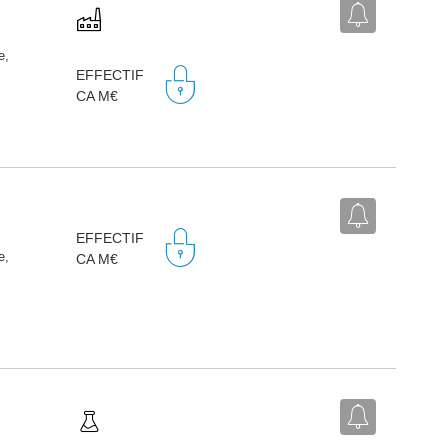
e,
EFFECTIF
CA M€
EFFECTIF
e,
CA M€