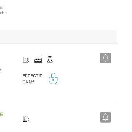
der
rche
e,
EFFECTIF
CA M€
TE