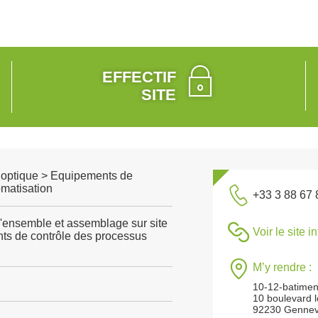
EFFECTIF
SITE
, optique > Equipements de
omatisation
+33 3 88 67 
'ensemble et assemblage sur site
Voir le site i
nts de contrôle des processus
M’y rendre :
10-12-batimen
10 boulevard l
92230 Gennevi