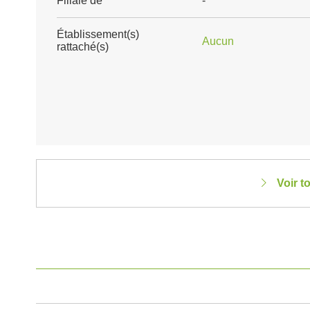
Filiale de
-
Établissement(s)
Aucun
rattaché(s)
Voir t