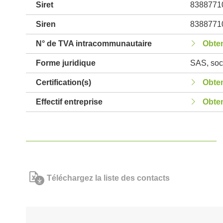
Siret
8388771
Siren
8388771
N° de TVA intracommunautaire
Obten
Forme juridique
SAS, soci
Certification(s)
Obten
Effectif entreprise
Obten
Téléchargez la liste des contacts