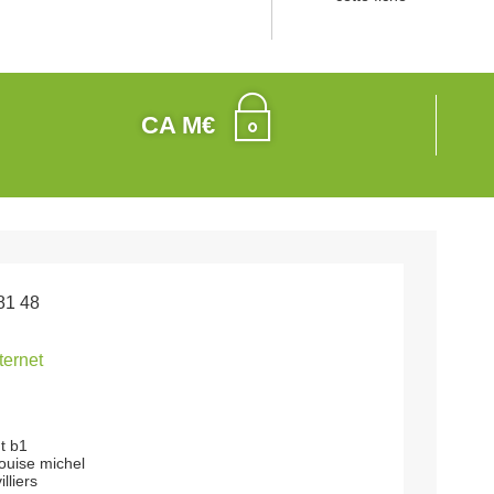
CA M€
81 48
nternet
t b1
ouise michel
lliers