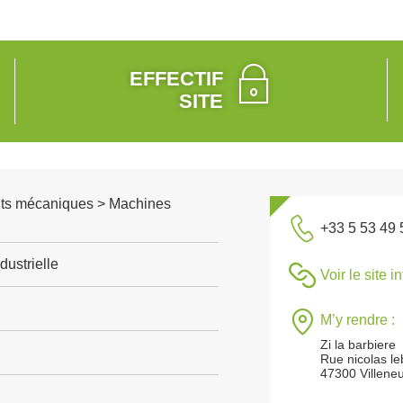
EFFECTIF
SITE
ts mécaniques > Machines
+33 5 53 49 
ustrielle
Voir le site i
M’y rendre :
Zi la barbiere
Rue nicolas le
47300 Villeneu