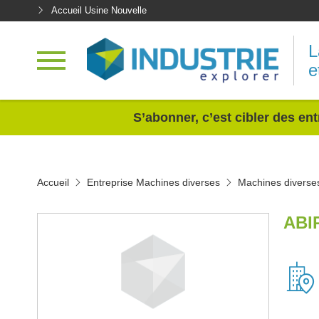
Accueil Usine Nouvelle
L
e
<
S’abonner, c’est cibler des ent
Accueil
Entreprise Machines diverses
Machines diverses
ABI