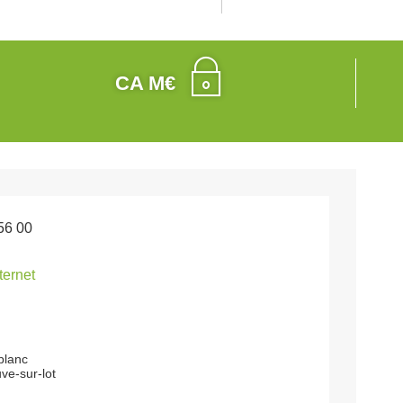
CA M€
56 00
nternet
blanc
ve-sur-lot