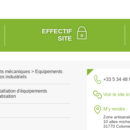
EFFECTIF
SITE
ts mécaniques > Equipements
s industriels
+33 5 34 48 
tallation d'équipements
Voir le site i
tisation
M’y rendre :
Zone artisana
10 allee mich
31770 Colomi