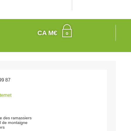
CA M€
99 87
nternet
le des ramassiers
el de montaigne
ers