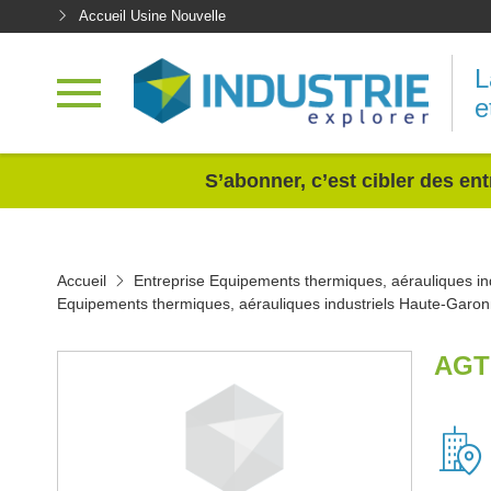
Accueil Usine Nouvelle
L
e
<
S’abonner, c’est cibler des ent
Accueil
Entreprise Equipements thermiques, aérauliques ind
Equipements thermiques, aérauliques industriels Haute-Garo
AGT