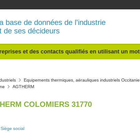
a base de données de l’industrie
t de ses décideurs
reprises et des contacts qualifiés en utilisant un mo
ustriels
Equipements thermiques, aérauliques industriels Occitanie
nne
AGTHERM
HERM COLOMIERS 31770
Siège social