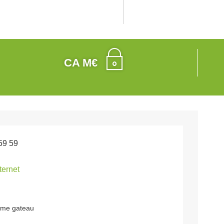
CA M€
59 59
nternet
orme gateau