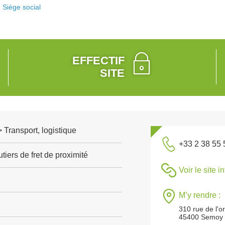
Siège social
EFFECTIF
SITE
> Transport, logistique
+33 2 38 55 
tiers de fret de proximité
Voir le site i
M’y rendre :
310 rue de l'
45400 Semoy