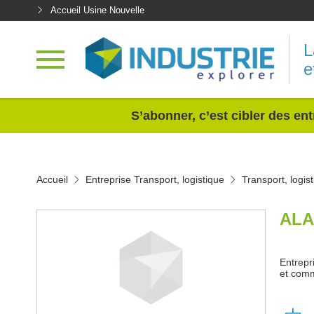
Accueil Usine Nouvelle
L
e
<
S’abonner, c’est cibler des ent
Accueil
Entreprise Transport, logistique
Transport, logis
ALA
Entrepr
et comm