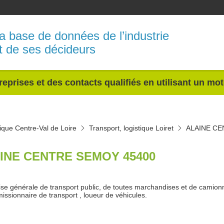
a base de données de l’industrie
t de ses décideurs
reprises et des contacts qualifiés en utilisant un mo
tique Centre-Val de Loire
Transport, logistique Loiret
ALAINE C
INE CENTRE SEMOY 45400
ise générale de transport public, de toutes marchandises et de camio
issionnaire de transport , loueur de véhicules.