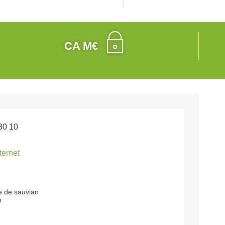
CA M€
30 10
nternet
e de sauvian
n