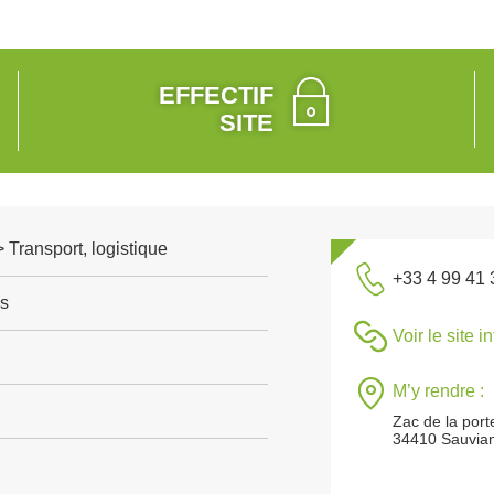
EFFECTIF
SITE
> Transport, logistique
+33 4 99 41 
s
Voir le site i
M’y rendre :
Zac de la port
34410 Sauvia