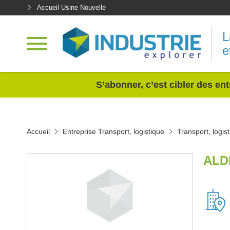
Accueil Usine Nouvelle
L
e
<
S’abonner, c’est cibler des ent
Accueil
Entreprise Transport, logistique
Transport, logis
ALD