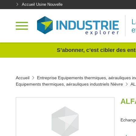
Accueil Usine Nouvelle
L
e
<
S’abonner, c’est cibler des ent
Accueil
Entreprise Equipements thermiques, aérauliques ind
Equipements thermiques, aérauliques industriels Nièvre
AL
ALF
Echange