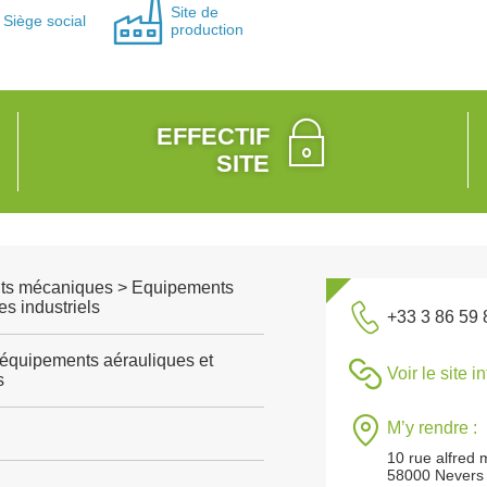
Site de
Siège social
production
EFFECTIF
SITE
ts mécaniques > Equipements
s industriels
+33 3 86 59 
'équipements aérauliques et
Voir le site i
s
M’y rendre :
10 rue alfred
58000 Nevers