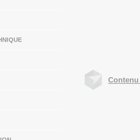
HNIQUE
Contenu 
ION