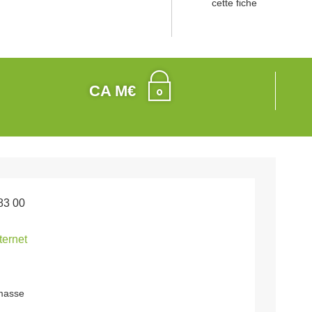
cette fiche
CA M€
83 00
nternet
 masse