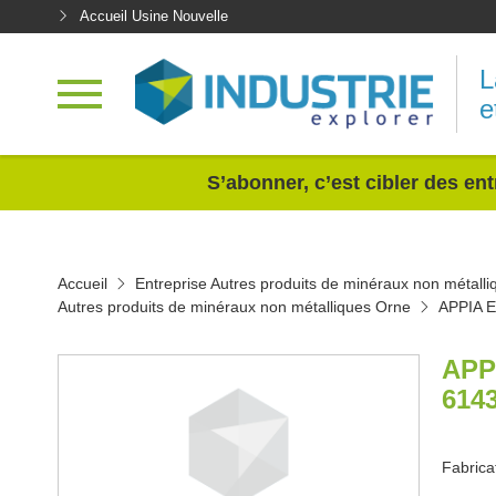
Accueil Usine Nouvelle
L
e
<
S’abonner, c’est cibler des ent
Accueil
Entreprise Autres produits de minéraux non métalli
Autres produits de minéraux non métalliques Orne
APPIA 
APP
614
Fabrica