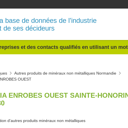
a base de données de l’industrie
t de ses décideurs
reprises et des contacts qualifiés en utilisant un mo
ques
Autres produits de minéraux non métalliques Normandie
ENROBES OUEST
IA ENROBES OUEST SAINTE-HONORI
30
tion d'autres produits minéraux non métalliques