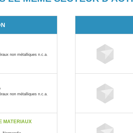
ON
éraux non métalliques n.c.a.
e
éraux non métalliques n.c.a.
E MATERIAUX