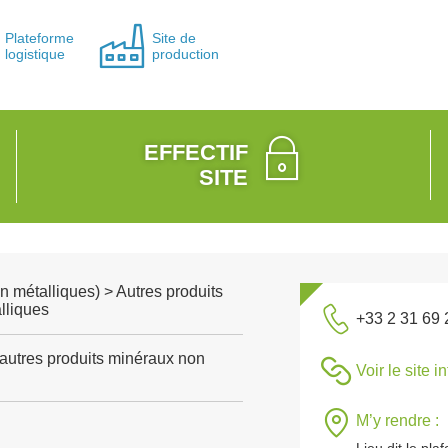
Plateforme
Site de
logistique
production
EFFECTIF
SITE
n métalliques) > Autres produits
lliques
+33 2 31 69 
'autres produits minéraux non
Voir le site i
M’y rendre :