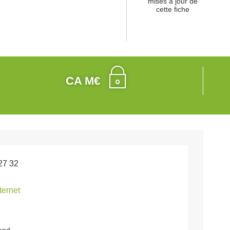
mises à jour de
cette fiche
CA M€
27 32
nternet