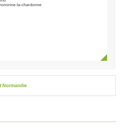
fond
honorine-la-chardonne
et Normandie