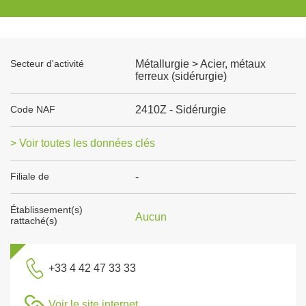
Secteur d'activité
Métallurgie > Acier, métaux
ferreux (sidérurgie)
Code NAF
2410Z - Sidérurgie
> Voir toutes les données clés
Filiale de
-
Établissement(s)
Aucun
rattaché(s)
+33 4 42 47 33 33
Voir le site internet