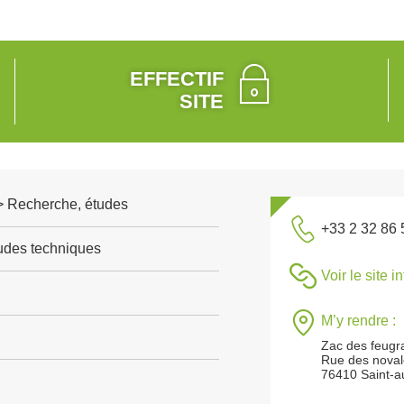
EFFECTIF
SITE
 > Recherche, études
+33 2 32 86 
tudes techniques
Voir le site i
M’y rendre :
Zac des feugr
Rue des nova
76410 Saint-au