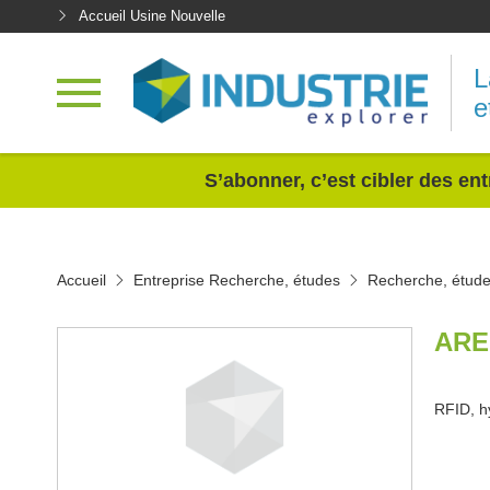
Accueil Usine Nouvelle
L
e
<
S’abonner, c’est cibler des ent
Accueil
Entreprise Recherche, études
Recherche, étud
ARE
RFID, h