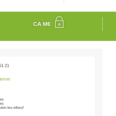
CA M€
51 21
nternet
ais
les
bin-les-elbeuf