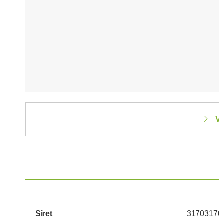
V
Siret
3170317