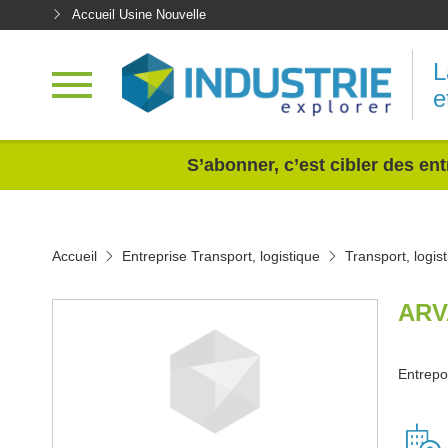
Accueil Usine Nouvelle
L
e
<
S’abonner, c’est cibler des ent
Accueil
Entreprise Transport, logistique
Transport, logis
ARV
Entrepo