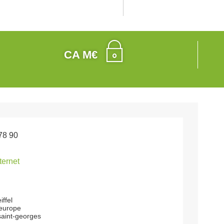
CA M€
78 90
nternet
iffel
'europe
aint-georges