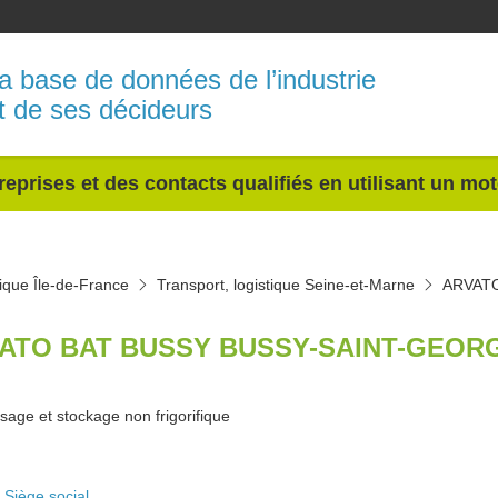
a base de données de l’industrie
t de ses décideurs
reprises et des contacts qualifiés en utilisant un mo
tique Île-de-France
Transport, logistique Seine-et-Marne
ARVAT
ATO BAT BUSSY BUSSY-SAINT-GEORG
sage et stockage non frigorifique
Siège social