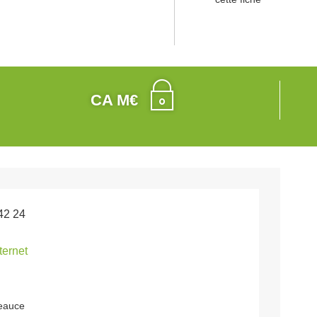
CA M€
42 24
nternet
beauce