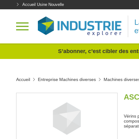
Accueil Usine Nouvelle
L
e
<
S’abonner, c’est cibler des ent
Accueil
Entreprise Machines diverses
Machines diverses
ASC
Vérins 
composan
séparat