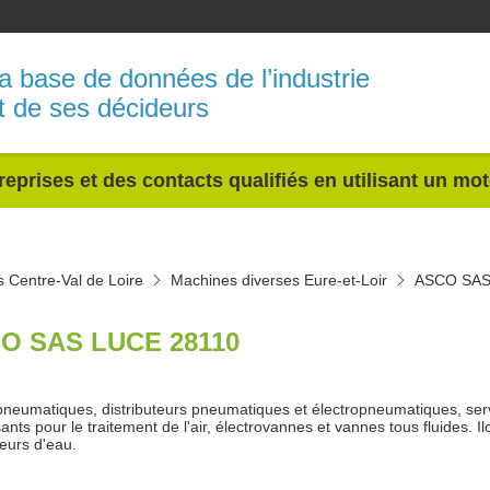
a base de données de l’industrie
t de ses décideurs
reprises et des contacts qualifiés en utilisant un mo
 Centre-Val de Loire
Machines diverses Eure-et-Loir
ASCO SA
O SAS LUCE 28110
pneumatiques, distributeurs pneumatiques et électropneumatiques, se
ts pour le traitement de l'air, électrovannes et vannes tous fluides. Ilot
eurs d'eau.