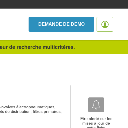
DEMANDE DE DEMO
teur de recherche multicritères.
S
rvovalves électropneumatiques,
s de distribution, filtres primaires,
Etre alerté sur les
mises à jour de
cette fiche