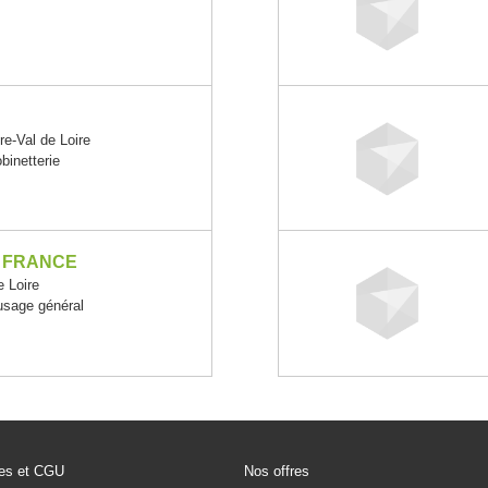
e-Val de Loire
obinetterie
E FRANCE
 Loire
usage général
les et CGU
Nos offres