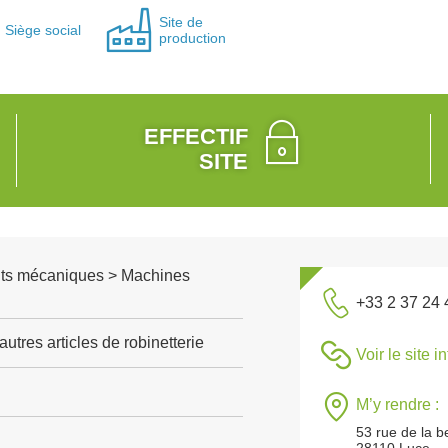
Site de
Siège social
production
EFFECTIF
SITE
ts mécaniques > Machines
+33 2 37 24 
utres articles de robinetterie
Voir le site i
M’y rendre :
53 rue de la 