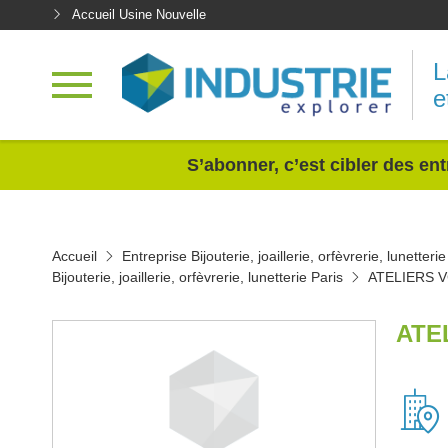
Accueil Usine Nouvelle
L
e
<
S’abonner, c’est cibler des ent
Accueil
Entreprise Bijouterie, joaillerie, orfèvrerie, lunetterie
Bijouterie, joaillerie, orfèvrerie, lunetterie Paris
ATELIERS 
ATE