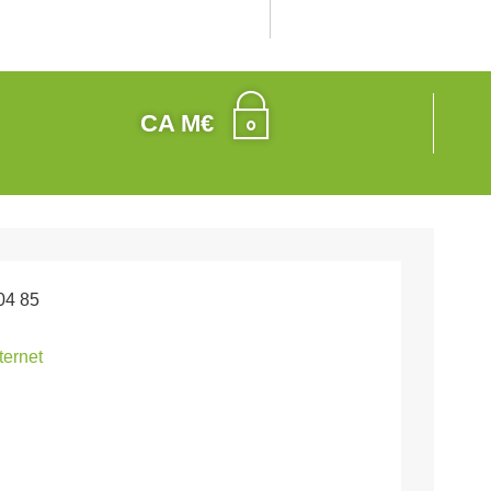
CA M€
04 85
nternet