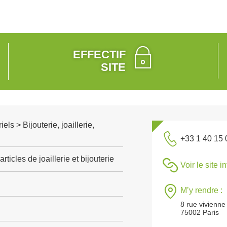
EFFECTIF
SITE
els > Bijouterie, joaillerie,
+33 1 40 15 
rticles de joaillerie et bijouterie
Voir le site i
M’y rendre :
8 rue vivienne
75002 Paris