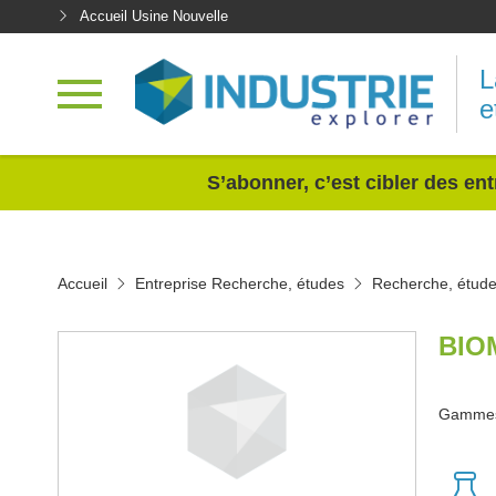
Accueil Usine Nouvelle
L
e
<
S’abonner, c’est cibler des ent
Accueil
Entreprise Recherche, études
Recherche, étude
BIO
Gammes 