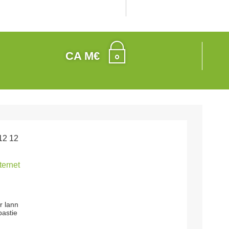
CA M€
12 12
nternet
r lann
bastie