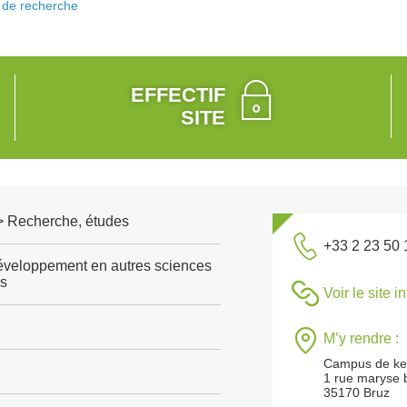
de recherche
EFFECTIF
SITE
 > Recherche, études
+33 2 23 50 
veloppement en autres sciences
es
Voir le site i
M’y rendre :
Campus de ke
1 rue maryse 
35170 Bruz