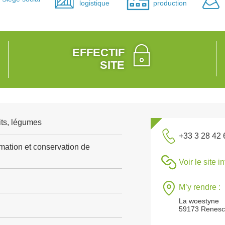
logistique
production
EFFECTIF
SITE
its, légumes
+33 3 28 42 
rmation et conservation de
Voir le site i
M’y rendre :
La woestyne
59173 Renesc