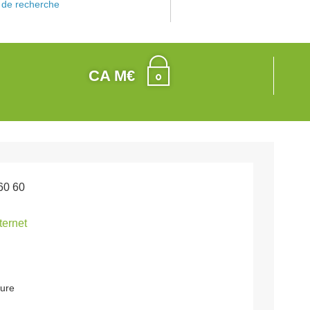
de recherche
CA M€
60 60
nternet
ure