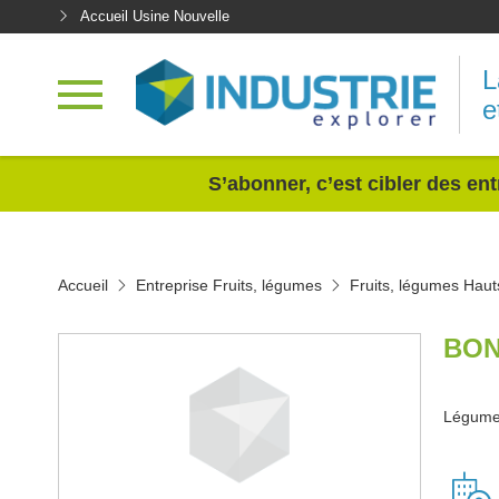
Accueil Usine Nouvelle
L
e
<
S’abonner, c’est cibler des ent
Accueil
Entreprise Fruits, légumes
Fruits, légumes Hau
BON
Légumes 