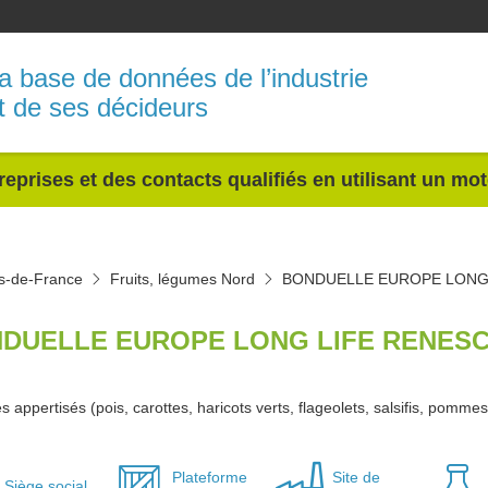
a base de données de l’industrie
t de ses décideurs
reprises et des contacts qualifiés en utilisant un mo
ts-de-France
Fruits, légumes Nord
BONDUELLE EUROPE LONG
DUELLE EUROPE LONG LIFE RENESC
appertisés (pois, carottes, haricots verts, flageolets, salsifis, pommes
Plateforme
Site de
Siège social