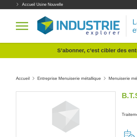
Accueil Usine Nouvelle
L
e
<
S’abonner, c’est cibler des ent
Accueil
Entreprise Menuiserie métallique
Menuiserie mét
B.T
Traitem