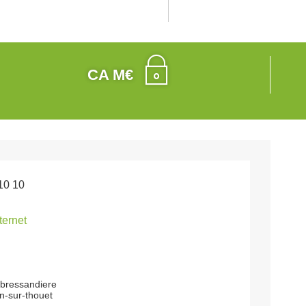
CA M€
10 10
nternet
 bressandiere
n-sur-thouet