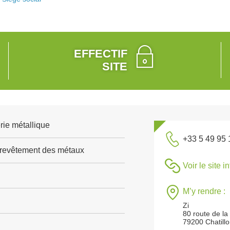
EFFECTIF
SITE
rie métallique
+33 5 49 95 
 revêtement des métaux
Voir le site i
M’y rendre :
Zi
80 route de la
79200 Chatillo