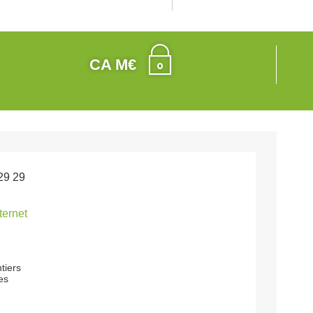
CA M€
29 29
nternet
tiers
es