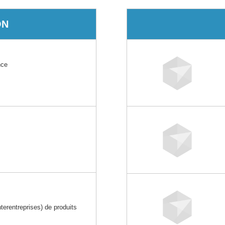
ON
nce
rentreprises) de produits