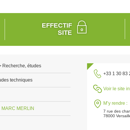
EFFECTIF
SITE
 > Recherche, études
+33 1 30 83 
tudes techniques
Voir le site i
M’y rendre :
S MARC MERLIN
7 rue des chan
78000 Versaill