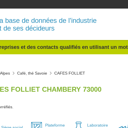
a base de données de l’industrie
t de ses décideurs
reprises et des contacts qualifiés en utilisant un mo
-Alpes
Café, thé Savoie
CAFES FOLLIET
ES FOLLIET CHAMBERY 73000
rréfiés.
Plateforme
Laboratoire
Siège social