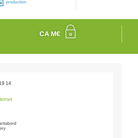
production
CA M€
19 14
nternet
antabord
ery