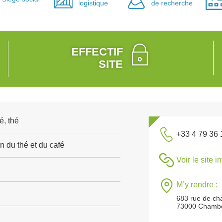
logistique
de recherche
EFFECTIF
SITE
é, thé
+33 4 79 36 
n du thé et du café
Voir le site i
M’y rendre :
683 rue de ch
73000 Chamb