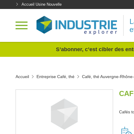
Accueil Usine Nouvelle
L
e
<
S’abonner, c’est cibler des ent
Accueil
Entreprise Café, thé
Café, thé Auvergne-Rhône
CAF
Cafés to