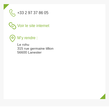
+33 2 97 37 86 05
Voir le site internet
M’y rendre :
Le rohu
315 rue germaine tillion
56600 Lanester