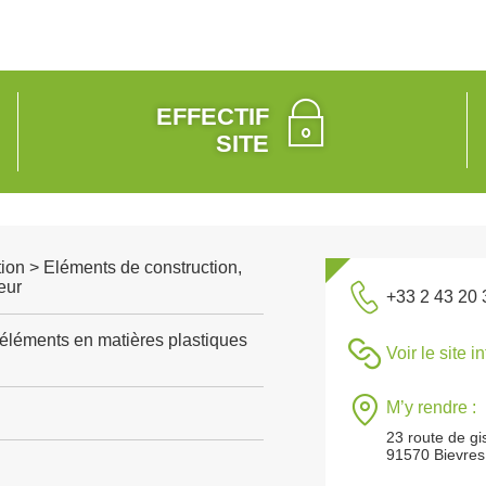
EFFECTIF
SITE
ion > Eléments de construction,
eur
+33 2 43 20 
'éléments en matières plastiques
Voir le site i
M’y rendre :
23 route de gi
91570 Bievres