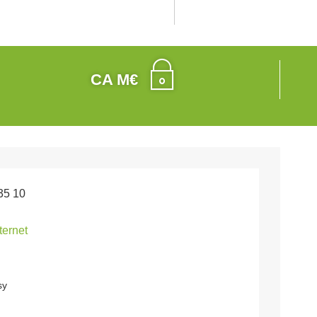
CA M€
35 10
nternet
sy