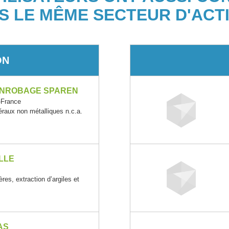
S LE MÊME SECTEUR D'ACTI
ON
 ENROBAGE SPAREN
-France
éraux non métalliques n.c.a.
LLE
ères, extraction d’argiles et
AS