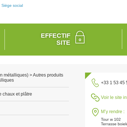
Siège social
EFFECTIF
SITE
n métalliques) > Autres produits
lliques
+33 1 53 45 
 chaux et plâtre
Voir le site i
M’y rendre :
Tour w 102
Terrasse boiel