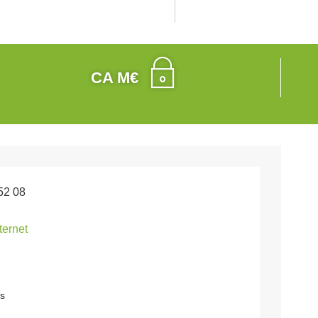
CA M€
52 08
nternet
es