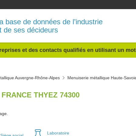
a base de données de l’industrie
t de ses décideurs
reprises et des contacts qualifiés en utilisant un mo
tallique Auvergne-Rhône-Alpes
Menuiserie métallique Haute-Savoi
 FRANCE THYEZ 74300
tage.
Laboratoire
Siège social