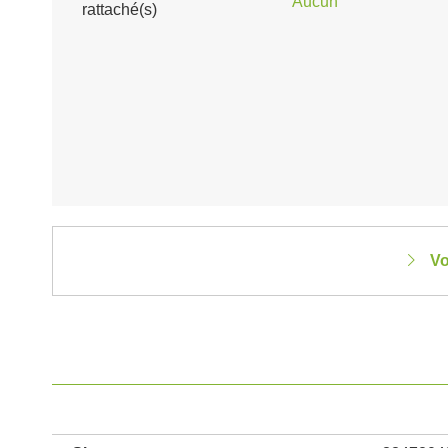
Aucun
rattaché(s)
Vo