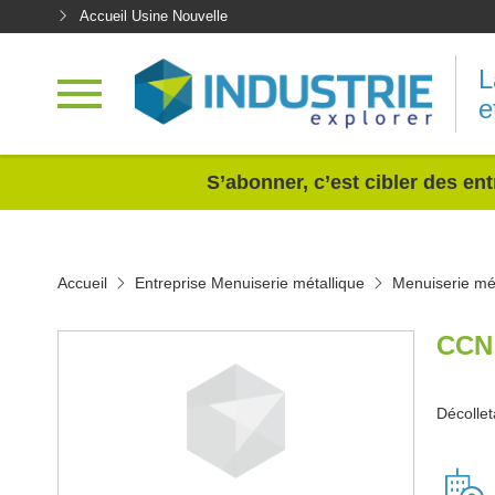
Accueil Usine Nouvelle
L
e
<
S’abonner, c’est cibler des ent
Accueil
Entreprise Menuiserie métallique
Menuiserie mé
CCN
Décolle