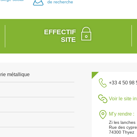
de recherche
EFFECTIF
SITE
rie métallique
+33 4 50 98 
Voir le site i
M’y rendre :
Zi les lanches
Rue des cypr
74300 Thyez