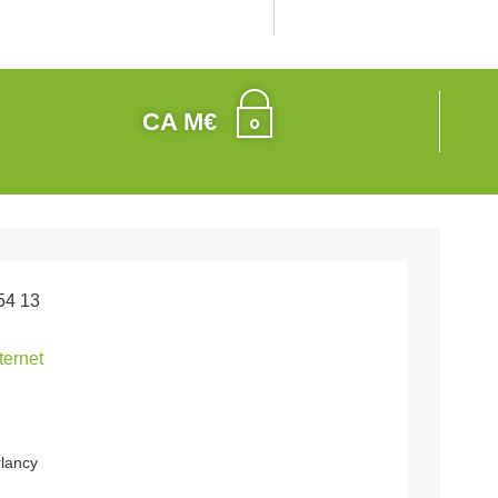
CA M€
54 13
nternet
rlancy