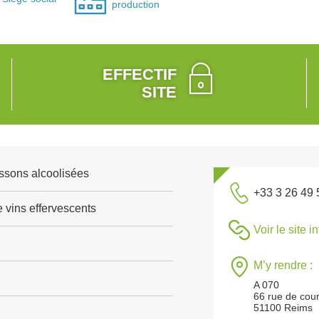
production
EFFECTIF
SITE
ssons alcoolisées
+33 3 26 49 
 vins effervescents
Voir le site i
M’y rendre :
A 070
66 rue de cou
51100 Reims