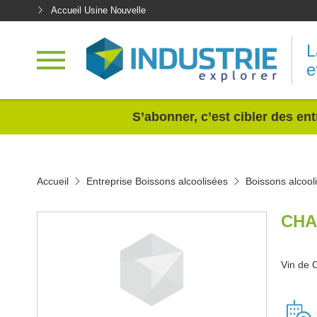
Accueil Usine Nouvelle
L
e
<
S’abonner, c’est cibler des ent
Accueil
Entreprise Boissons alcoolisées
Boissons alcool
CHA
Vin de