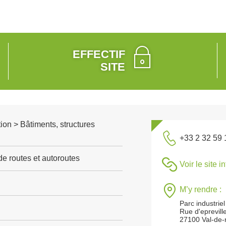
EFFECTIF
SITE
ion > Bâtiments, structures
+33 2 32 59 
de routes et autoroutes
Voir le site i
M’y rendre :
Parc industriel 
Rue d'eprevill
27100 Val-de-r