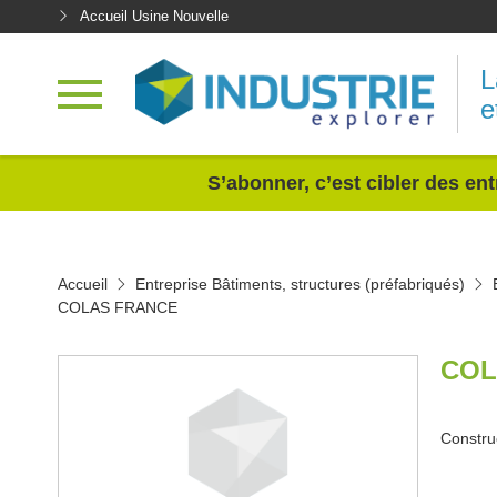
Accueil Usine Nouvelle
L
e
<
S’abonner, c’est cibler des ent
Accueil
Entreprise Bâtiments, structures (préfabriqués)
COLAS FRANCE
COL
Constru