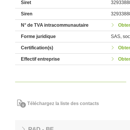
Siret
3293388
Siren
3293388
N° de TVA intracommunautaire
Obten
Forme juridique
SAS, soci
Certification(s)
Obten
Effectif entreprise
Obten
Téléchargez la liste des contacts
R&D - BE