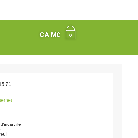
CA M€
15 71
nternet
d'incarville
e
euil