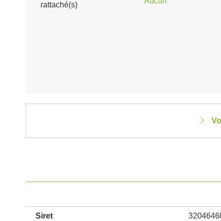
Aucun
rattaché(s)
Vo
Siret
3204646