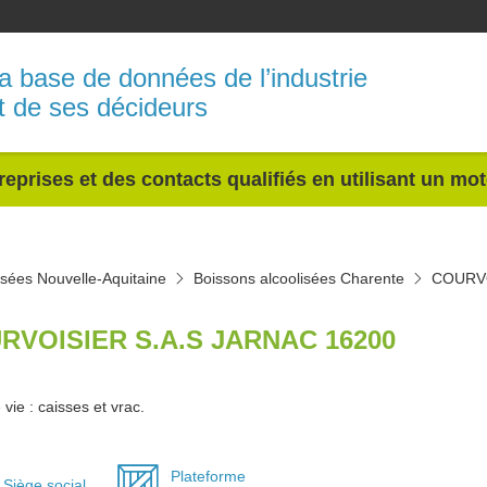
a base de données de l’industrie
t de ses décideurs
reprises et des contacts qualifiés en utilisant un mo
isées Nouvelle-Aquitaine
Boissons alcoolisées Charente
COURVO
RVOISIER S.A.S JARNAC 16200
vie : caisses et vrac.
Plateforme
Siège social