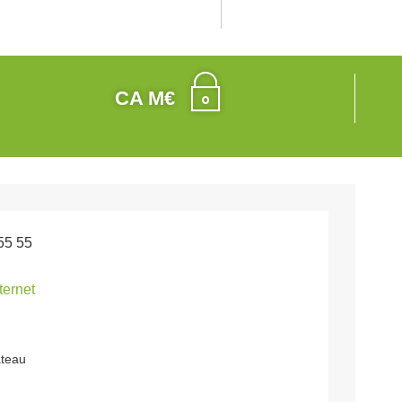
CA M€
55 55
nternet
ateau