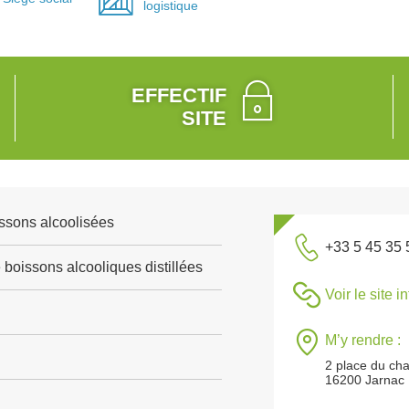
logistique
EFFECTIF
SITE
ssons alcoolisées
+33 5 45 35 
 boissons alcooliques distillées
Voir le site i
M’y rendre :
2 place du ch
16200 Jarnac