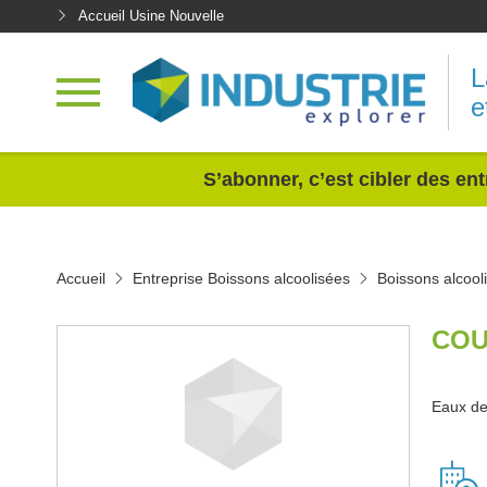
Accueil Usine Nouvelle
L
e
<
S’abonner, c’est cibler des ent
Accueil
Entreprise Boissons alcoolisées
Boissons alcool
COU
Eaux de 