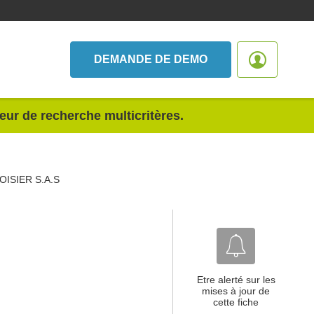
DEMANDE DE DEMO
teur de recherche multicritères.
ISIER S.A.S
Etre alerté sur les
mises à jour de
cette fiche