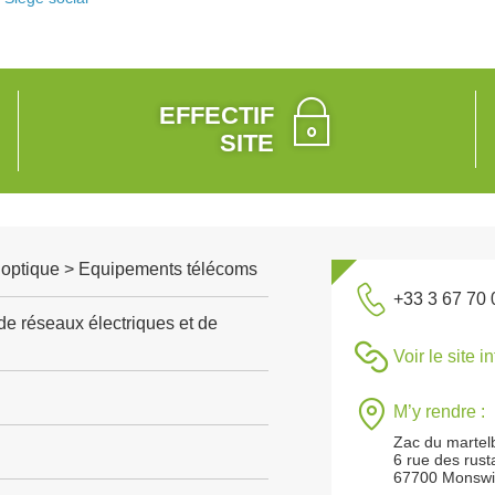
EFFECTIF
SITE
, optique > Equipements télécoms
+33 3 67 70 
de réseaux électriques et de
Voir le site i
M’y rendre :
Zac du martel
6 rue des rus
67700 Monswil