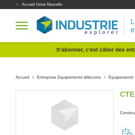
Accueil Usine Nouvelle
L
e
<
S’abonner, c’est cibler des ent
Accueil
Entreprise Equipements télécoms
Equipements 
CTE
Constru