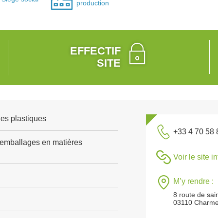
production
EFFECTIF
SITE
es plastiques
+33 4 70 58 
'emballages en matières
Voir le site i
M’y rendre :
8 route de sai
03110 Charme