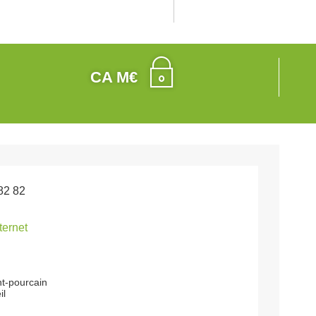
CA M€
82 82
nternet
nt-pourcain
il