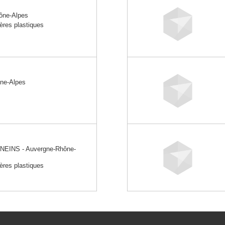
ône-Alpes
ères plastiques
ne-Alpes
S
EINS - Auvergne-Rhône-
ères plastiques