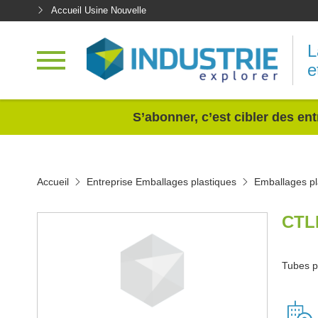
Accueil Usine Nouvelle
L
e
<
S’abonner, c’est cibler des ent
Accueil
Entreprise Emballages plastiques
Emballages p
CTL
Tubes p