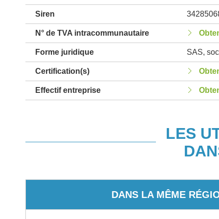
Siren
3428506
N° de TVA intracommunautaire
Obten
Forme juridique
SAS, soci
Certification(s)
Obten
Effectif entreprise
Obten
LES U
DAN
DANS LA MÊME RÉGI