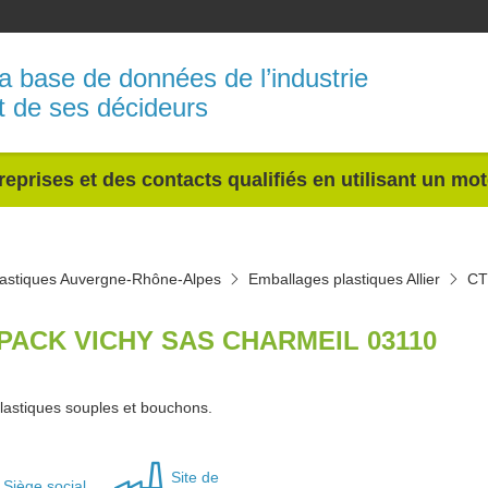
a base de données de l’industrie
t de ses décideurs
reprises et des contacts qualifiés en utilisant un mo
lastiques Auvergne-Rhône-Alpes
Emballages plastiques Allier
CT
PACK VICHY SAS CHARMEIL 03110
lastiques souples et bouchons.
Site de
Siège social