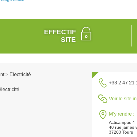
EFFECTIF
SITE
t > Electricité
+33 2 47 21 
lectricité
Voir le site i
M’y rendre :
Acticampus 4
40 rue james 
37200 Tours