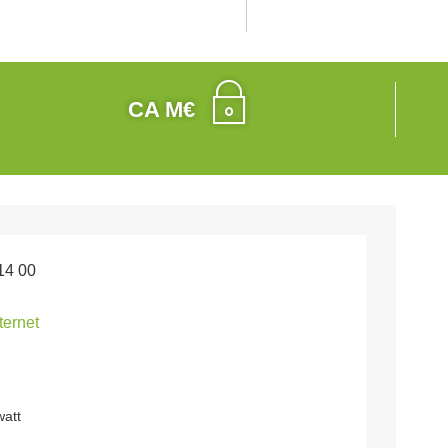
CA M€
14 00
nternet
watt