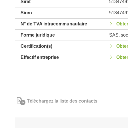
Siret
5134749
Siren
5134749
N° de TVA intracommunautaire
Obten
Forme juridique
SAS, soci
Certification(s)
Obten
Effectif entreprise
Obten
Téléchargez la liste des contacts