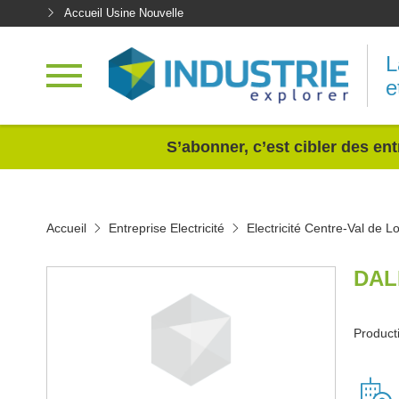
Accueil Usine Nouvelle
L
e
<
S’abonner, c’est cibler des ent
Accueil
Entreprise Electricité
Electricité Centre-Val de Lo
DAL
Producti