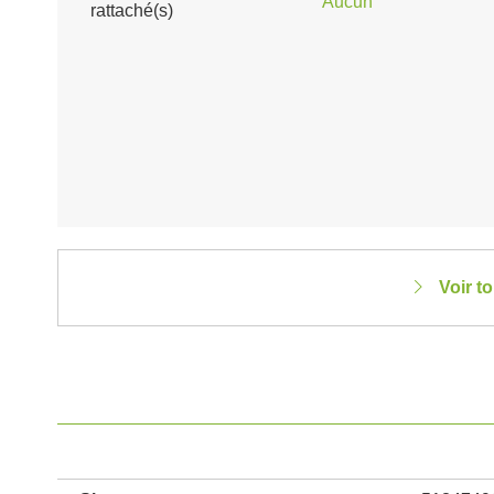
Aucun
rattaché(s)
Voir t