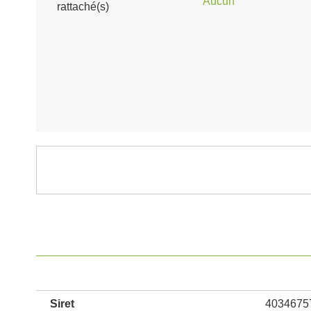
Aucun
rattaché(s)
Siret
4034675