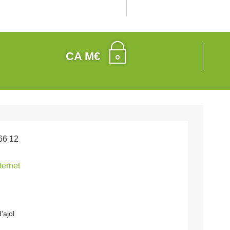
CA M€
66 12
nternet
'ajol