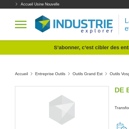
Accueil Usine Nouvelle
L
e
<
S’abonner, c’est cibler des ent
Accueil
Entreprise Outils
Outils Grand Est
Outils Vos
DE 
Transfo