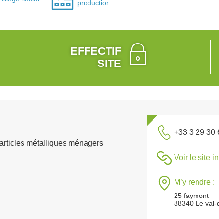
production
EFFECTIF
SITE
+33 3 29 30 
'articles métalliques ménagers
Voir le site i
M’y rendre :
25 faymont
88340 Le val-d