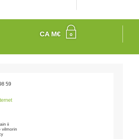
CA M€
98 59
nternet
in ii
e vilmorin
cy