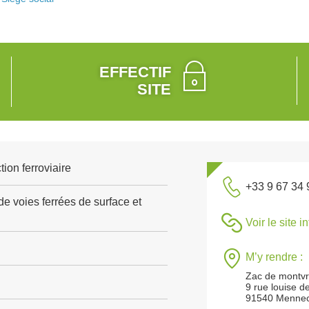
EFFECTIF
SITE
tion ferroviaire
+33 9 67 34 
e voies ferrées de surface et
Voir le site i
M’y rendre :
Zac de montvra
9 rue louise d
91540 Menne