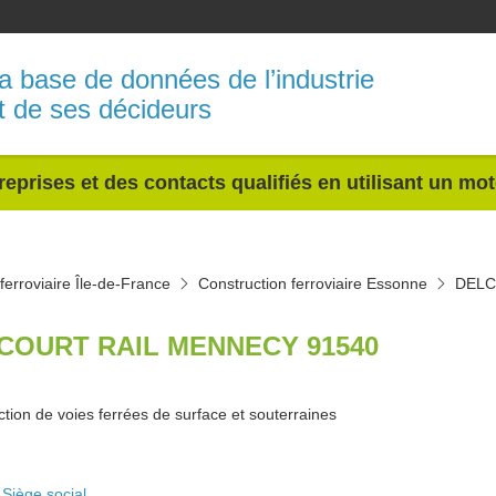
a base de données de l’industrie
t de ses décideurs
reprises et des contacts qualifiés en utilisant un mo
ferroviaire Île-de-France
Construction ferroviaire Essonne
DELC
COURT RAIL MENNECY 91540
tion de voies ferrées de surface et souterraines
Siège social