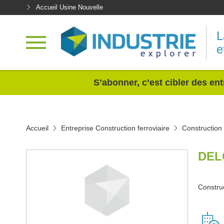
Accueil Usine Nouvelle
L
e
<
S’abonner, c’est cibler des ent
Accueil
Entreprise Construction ferroviaire
Construction 
DEL
Construc