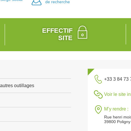
de recherche
EFFECTIF
SITE
+33 3 84 73 
autres outillages
Voir le site i
M’y rendre :
Rue henri moi
39800 Poligny