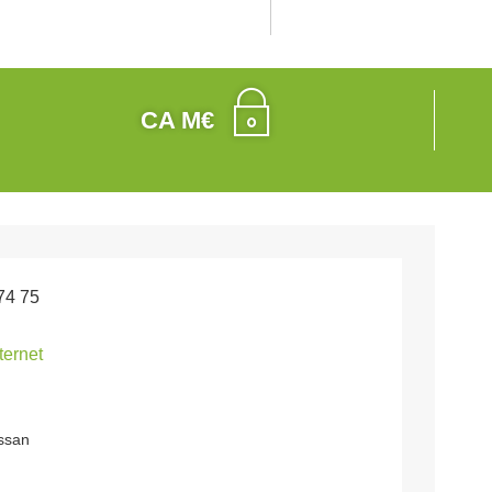
CA M€
74 75
nternet
ssan