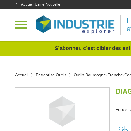
Accueil Usine Nouvelle
L
e
<
S’abonner, c’est cibler des ent
Accueil
Entreprise Outils
Outils Bourgogne-Franche-Co
DIA
Forets, 