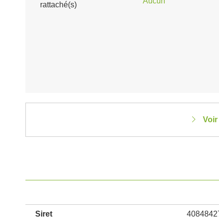
Aucun
rattaché(s)
Voir
Siret
4084842