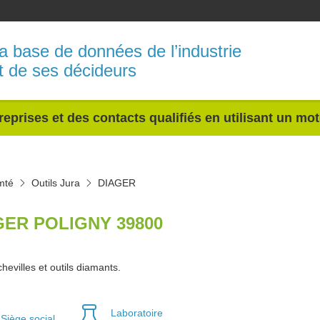
a base de données de l’industrie
t de ses décideurs
reprises et des contacts qualifiés en utilisant un mo
mté
Outils Jura
DIAGER
GER POLIGNY 39800
chevilles et outils diamants.
Laboratoire
Siège social