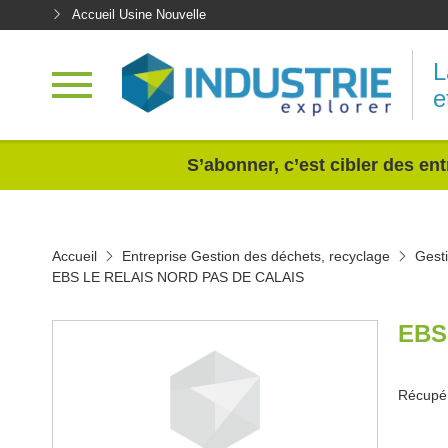
Accueil Usine Nouvelle
L
e
<
S’abonner, c’est cibler des ent
Accueil
Entreprise Gestion des déchets, recyclage
Gesti
EBS LE RELAIS NORD PAS DE CALAIS
EBS
Récupér