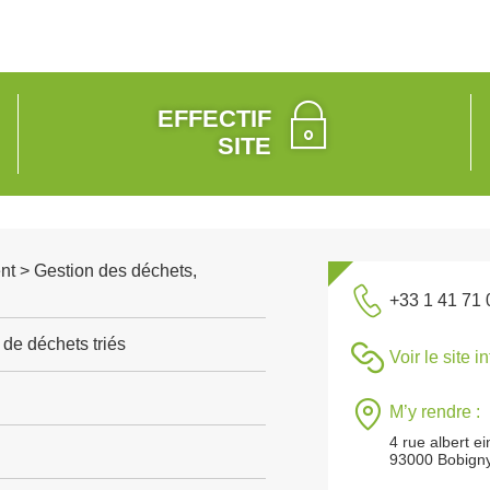
EFFECTIF
SITE
nt > Gestion des déchets,
+33 1 41 71 
de déchets triés
Voir le site i
M’y rendre :
4 rue albert ei
93000 Bobign