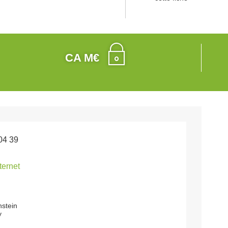
CA M€
04 39
nternet
nstein
y