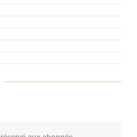
n
réservé aux abonnés