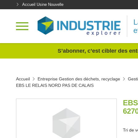
Accueil Usine Nouvelle
L
e
<
S’abonner, c’est cibler des ent
Accueil
Entreprise Gestion des déchets, recyclage
Gest
EBS LE RELAIS NORD PAS DE CALAIS
EBS
627
Tri de 