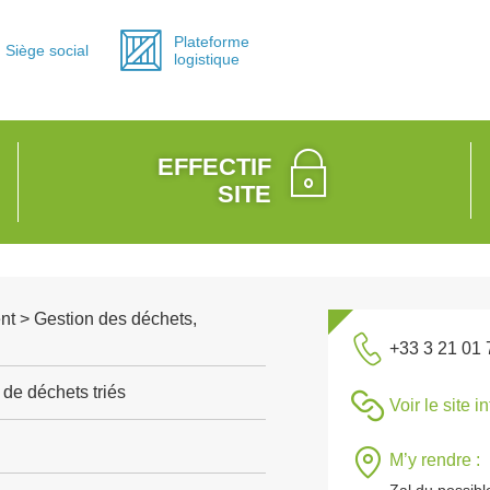
Plateforme
Siège social
logistique
EFFECTIF
SITE
nt > Gestion des déchets,
+33 3 21 01 
de déchets triés
Voir le site i
M’y rendre :