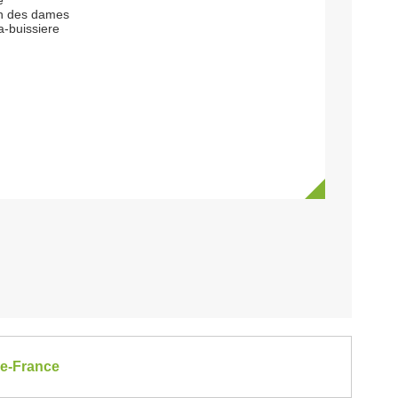
e
n des dames
a-buissiere
de-France