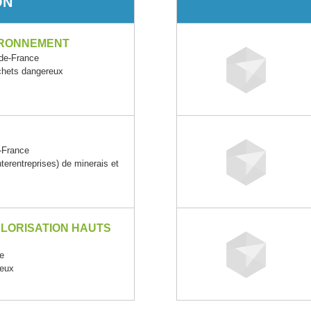
ON
IRONNEMENT
de-France
échets dangereux
-France
rentreprises) de minerais et
LORISATION HAUTS
e
reux