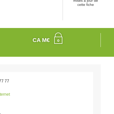
mises à jour de
cette fiche
CA M€
77 77
nternet