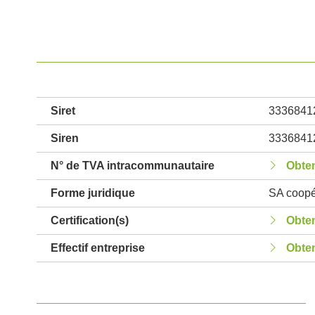
Siret
3336841
Siren
3336841
N° de TVA intracommunautaire
Obten
Forme juridique
SA coopér
Certification(s)
Obten
Effectif entreprise
Obten