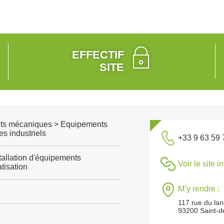
EFFECTIF
SITE
ts mécaniques > Equipements
s industriels
+33 9 63 59 
tallation d'équipements
Voir le site i
tisation
M’y rendre :
117 rue du la
93200 Saint-d