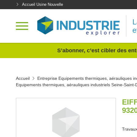
Accueil Usine Nouvelle
L
e
<
S’abonner, c’est cibler des ent
Accueil
Entreprise Equipements thermiques, aérauliques ind
Equipements thermiques, aérauliques industriels Seine-Saint-
EIF
932
Travaux