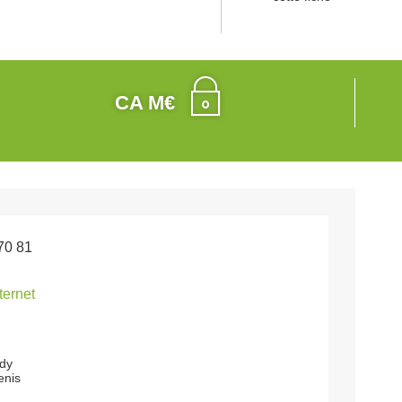
CA M€
70 81
nternet
ndy
enis