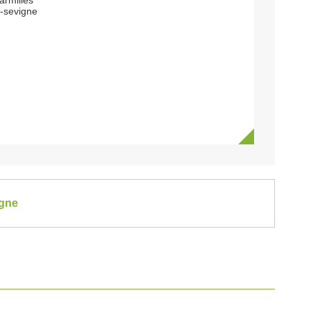
armilles
-sevigne
agne