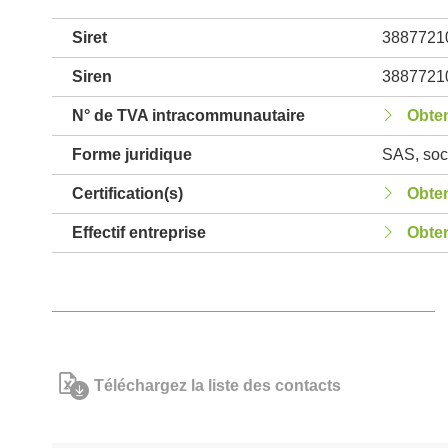
Siret
3887721
Siren
3887721
N° de TVA intracommunautaire
Obten
Forme juridique
SAS, soci
Certification(s)
Obten
Effectif entreprise
Obten
Téléchargez la liste des contacts