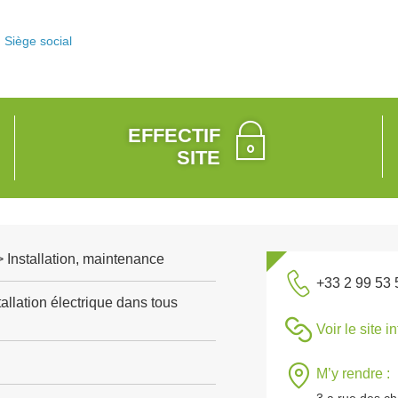
Siège social
EFFECTIF
SITE
 > Installation, maintenance
+33 2 99 53 
allation électrique dans tous
Voir le site i
M’y rendre :