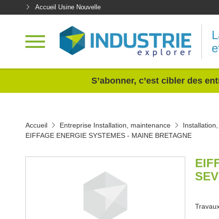
Accueil Usine Nouvelle
L
e
<
S’abonner, c’est cibler des ent
Accueil
Entreprise Installation, maintenance
Installatio
EIFFAGE ENERGIE SYSTEMES - MAINE BRETAGNE
EIF
SEV
Travaux