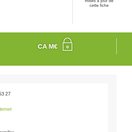
mises à jour de
cette fiche
CA M€
53 27
nternet