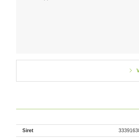
V
Siret
3339163