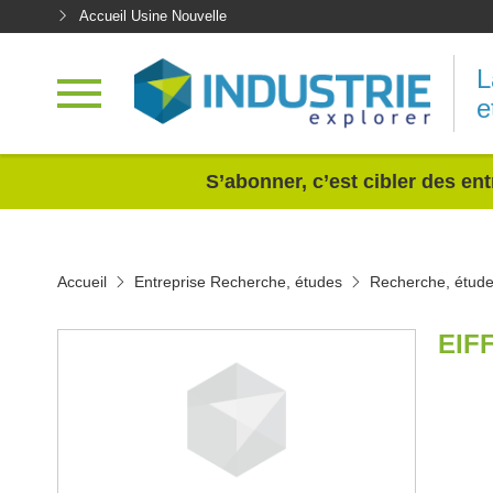
Accueil Usine Nouvelle
L
e
<
S’abonner, c’est cibler des ent
Accueil
Entreprise Recherche, études
Recherche, étud
EIF