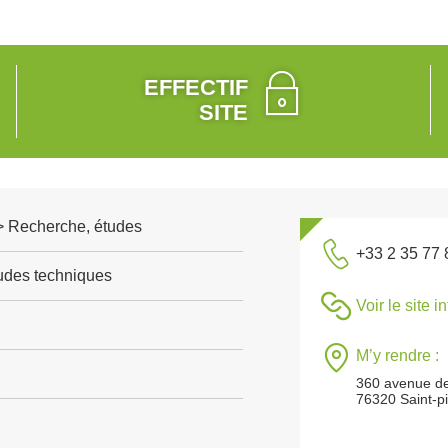
EFFECTIF
SITE
 > Recherche, études
+33 2 35 77 
tudes techniques
Voir le site i
M’y rendre :
360 avenue de
76320 Saint-pi