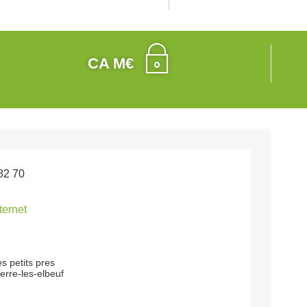
CA M€
82 70
nternet
s petits pres
erre-les-elbeuf