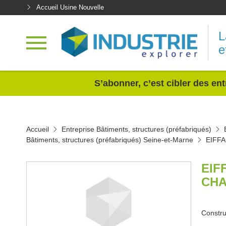
Accueil Usine Nouvelle
L
e
<
S’abonner, c’est cibler des ent
Accueil
Entreprise Bâtiments, structures (préfabriqués)
Bâtiments, structures (préfabriqués) Seine-et-Marne
EIFF
EIF
CHA
Constru