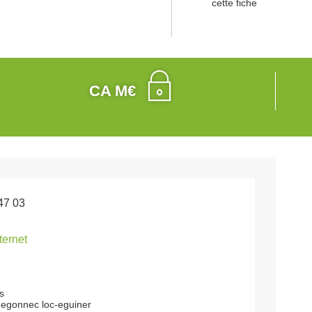
cette fiche
CA M€
47 03
nternet
s
hegonnec loc-eguiner