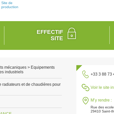
Site de
production
EFFECTIF
SITE
ts mécaniques > Equipements
s industriels
+33 3 88 73 
e radiateurs et de chaudières pour
Voir le site i
M’y rendre :
Rue des ecole
29410 Saint-t
RANCE