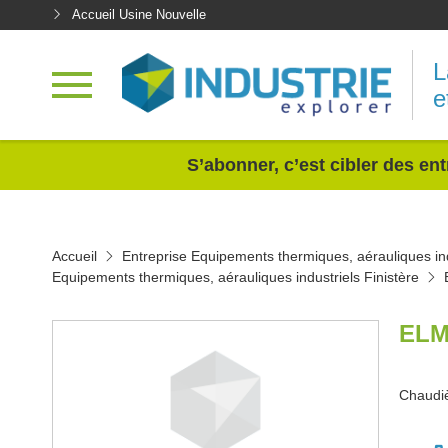
Accueil Usine Nouvelle
L
e
<
S’abonner, c’est cibler des ent
Accueil
Entreprise Equipements thermiques, aérauliques ind
Equipements thermiques, aérauliques industriels Finistère
ELM
Chaudi