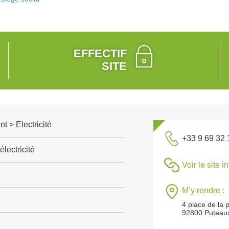
EFFECTIF
SITE
t > Electricité
+33 9 69 32 
électricité
Voir le site i
M’y rendre :
4 place de la 
92800 Puteau