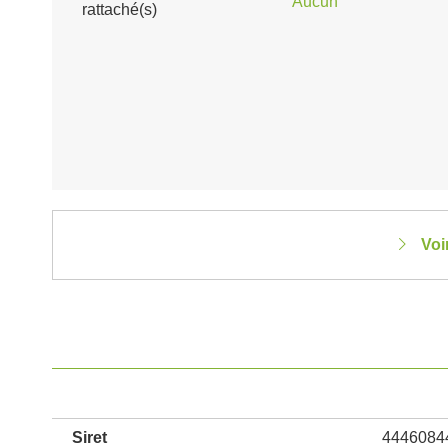
Aucun
rattaché(s)
Voi
Siret
4446084