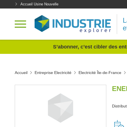
Accueil Usine Nouvelle
L
e
<
S’abonner, c’est cibler des ent
Accueil
Entreprise Electricité
Electricité Île-de-France
ENE
Distribut