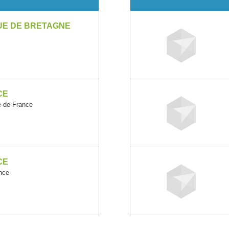
UE DE BRETAGNE
CE
-de-France
CE
nce