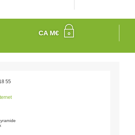
CA M€
18 55
nternet
pyramide
x