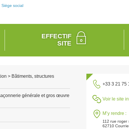
Siège social
EFFECTIF
SITE
ion > Bâtiments, structures
+33 3 21 75 
açonnerie générale et gros œuvre
Voir le site i
M’y rendre :
112 rue roger
62710 Courrie