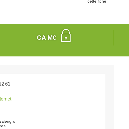
cette fiche
CA M€
12 61
nternet
 salengro
res