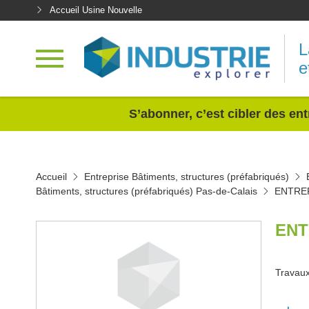
Accueil Usine Nouvelle
L
e
<
S’abonner, c’est cibler des ent
Accueil
Entreprise Bâtiments, structures (préfabriqués)
Bâtiments, structures (préfabriqués) Pas-de-Calais
ENTRE
ENT
Travaux