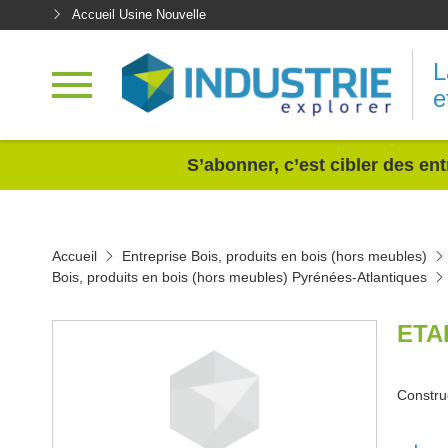
Accueil Usine Nouvelle
L
e
<
S’abonner, c’est cibler des ent
Accueil
Entreprise Bois, produits en bois (hors meubles)
Bois, produits en bois (hors meubles) Pyrénées-Atlantiques
ETA
Constru