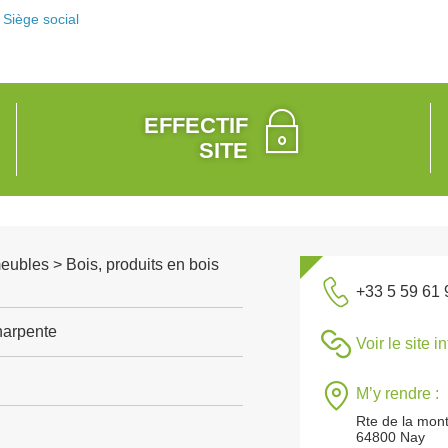
Siège social
EFFECTIF
SITE
meubles > Bois, produits en bois
+33 5 59 61 
harpente
Voir le site i
M’y rendre :
Rte de la mont
64800 Nay