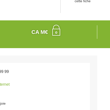
cette fiche
CA M€
99 99
nternet
joie